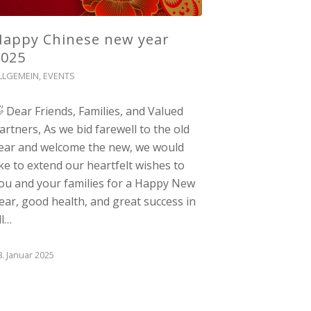
Happy Chinese new year
2025
LLGEMEIN
,
EVENTS
 Dear Friends, Families, and Valued
artners, As we bid farewell to the old
ear and welcome the new, we would
ike to extend our heartfelt wishes to
ou and your families for a Happy New
ear, good health, and great success in
ll…
8. Januar 2025