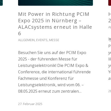
Mit Power in Richtung PCIM
Expo 2025 in Nürnberg –
ALACsystems erneut in Halle
A
6

ALLGEMEIN
,
EVENTS
,
MESSE
P
Besuchen Sie uns auf der PCIM Expo
y
2025 - der führenden Messe für
l
Leistungselektronik! Die PCIM Expo &
y
Conference, die international führende
Y
Fachmesse und Konferenz für
a
Leistungselektronik, wird vom 06. –
08.05.2025 erneut zum zentralen…
2
27. Februar 2025