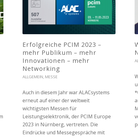
Erfolgreiche PCIM 2023 –
W
mehr Publikum – mehr
Innovationen – mehr
A
Networking
W
ALLGEMEIN
,
MESSE
u
Auch in diesem Jahr war ALACsystems
*
erneut auf einer der weltweit
a
wichtigsten Messen für
M
um
Leistungselektronik, der PCIM Europe
v
2023 in Nürnberg, vertreten. Die
p
Eindrücke und Messegespräche mit