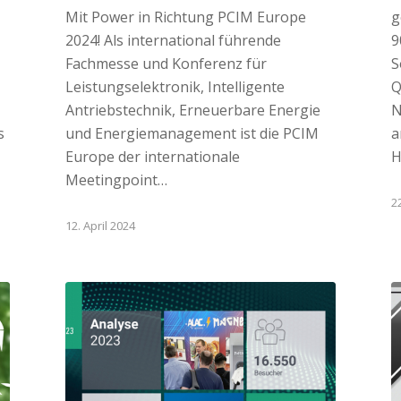
Mit Power in Richtung PCIM Europe
g
2024! Als international führende
9
Fachmesse und Konferenz für
S
Leistungselektronik, Intelligente
Q
Antriebstechnik, Erneuerbare Energie
N
s
und Energiemanagement ist die PCIM
a
Europe der internationale
H
Meetingpoint…
2
12. April 2024